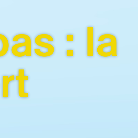
as : la
rt