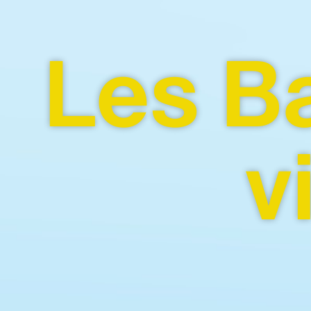
Delémont-Hollywood
17
e
édition
4.11 – 
Les Ba
v