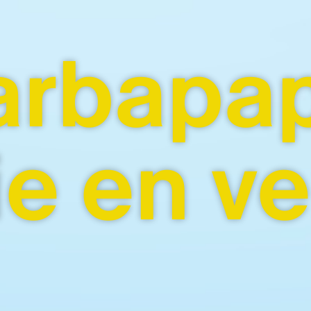
20.12.2025
rbapap
ie en ve